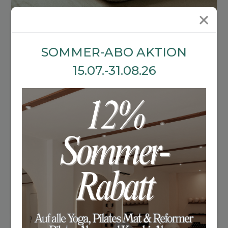
SOMMER-ABO AKTION
Yoga Nidra Ausbildung mit
15.07.-31.08.26
Isabel Waldmeier
01. + 22. November 2026
2x Sonntags ganztags von 09.00-16.30 Uhr
Details
Kosten:
ab CHF 590.--
Jetzt anmelden