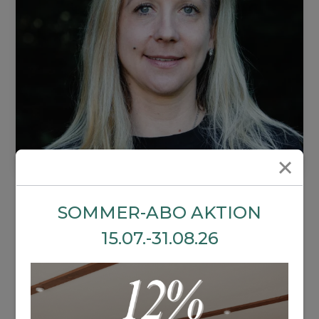
Laila
SOMMER-ABO AKTION
Laila begleitet dich dabei, mit Yoga Zeit für dich zu
15.07.-31.08.26
schaffen – für mehr Balance, innere Stärke,
Lebensfreude und Selbstliebe in deinem Leben.
Im Januar 2023 hat Laila ihre RYT 200 Vinyasa
Yoga Ausbildung bei Anna und Kim (Hanuman
Yoga) abgeschlossen. Kurz darauf auch noch eine