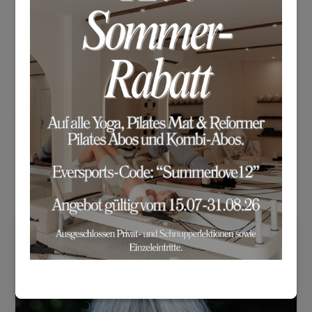
Weiterbildung in Yoga Nidra bei Claudia Eva
Reinig, (Yoga Inspiration) und eine 50 Stunden Yin-
Yoga Weiterbildung bei Céline (Yoga Vida). Im Mai
2024 hat Laila ihre 300 Stunden Yoga-Ausbildung
bei House of Om (Bali) abgeschlossen. Ausserdem
hat sie eine Zertifizierung als Personaltrainerin. Im
Januar 2025 besuchte Laila das Aerial Yoga
Teacher Training bei Yoga House.
Ausbildung