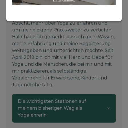
und begann meine erste
Yogalehrerausbildung bei Olive Ssembuze
von Yogalives in Zürich. Zuerst mit der
Absicht, mehr über Yoga zu erfahren und
um meine eigene Praxis weiter zu vertiefen.
Bald habe ich gemerkt, dass ich mein Wissen,
meine Erfahrung und meine Begeisterung
weitergeben und unterrichten möchte. Seit
April 2019 bin ich mit viel Herz und Liebe für
Yoga und die Menschen, die bei mir und mit
mir praktizieren, als selbständige
Yogalehrerin für Erwachsene, Kinder und
Jugendliche tätig.
Die wichtigsten Stationen auf
meinem bisherigen Weg als
Yogalehrerin: