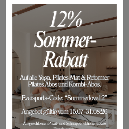
und Kinder und teile meine Begeisterung für
Yoga mit anderen.
Im März 2024 erfüllte ich mir schließlich einen
Herzenswunsch und eröffnete mein eigenes
Yogastudio „Yoga House“.
Stetige Weiterbildungen und Vertiefungen sind
mir besonders wichtig. Ich bin stets daran
interessiert, mein Wissen zu erweitern, damit
meine Schülerinnen und Schüler bestmöglich
davon profitieren können.
Meine Ausbildungen
2018 konnte ich meinen Traum verwirklichen