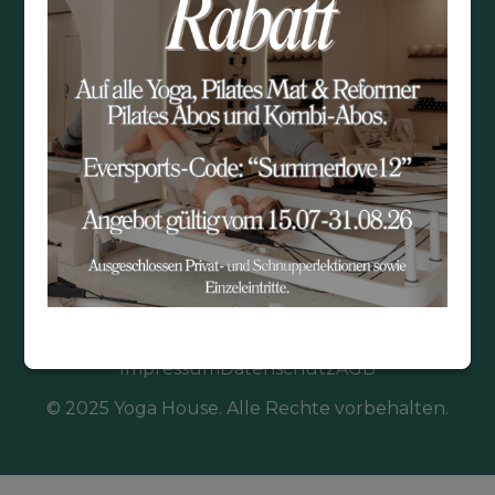
YOGA HOUSE
Landstrasse 3
5453 Busslingen (Remetschwil)
Kontakt:
+41 76 371 01 23
yoga-mirjam@gmx.ch
Folge uns:
Impressum
Datenschutz
AGB
© 2025 Yoga House. Alle Rechte vorbehalten.